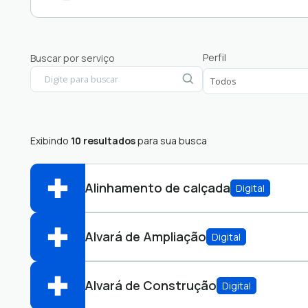
Assistência Social
Perfil
Buscar por serviço
Câmara
Educação
Finanças
Licenciamento Ambiental
Exibindo
10 resultados
para sua busca
Alinhamento de calçada
Digital
Alvará de Ampliação
Digital
Abrir online > Via protocolo 1Doc
Perfis:
Alvará de Construção
Digital
Abrir online > Via protocolo 1Doc