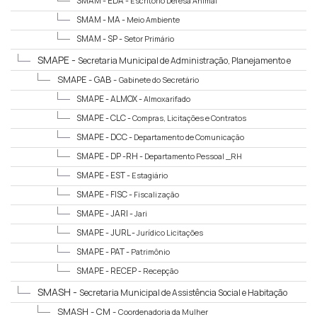
SMAM - EDA -
Escritório Defesa Animal
SMAM - MA -
Meio Ambiente
SMAM - SP -
Setor Primário
SMAPE -
Secretaria Municipal de Administração, Planejamento e
Esporte
SMAPE - GAB -
Gabinete do Secretário
SMAPE - ALMOX -
Almoxarifado
SMAPE - CLC -
Compras, Licitações e Contratos
SMAPE - DCC -
Departamento de Comunicação
SMAPE - DP -RH -
Departamento Pessoal _RH
SMAPE - EST -
Estagiário
SMAPE - FISC -
Fiscalização
SMAPE - JARI -
Jari
SMAPE - JURL -
Jurídico Licitações
SMAPE - PAT -
Patrimônio
SMAPE - RECEP -
Recepção
SMASH -
Secretaria Municipal de Assistência Social e Habitação
SMASH - CM -
Coordenadoria da Mulher