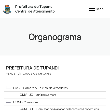
Prefeitura de Tupandi
Menu
Central de Atendimento
Organograma
PREFEITURA DE TUPANDI
(
expandir
todos os setores)
CMV -
Câmara Municipal de Vereadores
CMV - JC -
Jurídico Câmara
COM -
Comissões
COM - AIE -
Comissão de Avaliação de Incentivos Econômicos