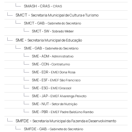
SMASH - CRAS -
CRAS
SMCT -
Secretaria Municipal de Cultura e Turismo
SMCT - GAB -
Gabinete do Secretário
SMCT - SW -
Sobrado Weber
SME -
Secretaria Municipal de Educação
SME - GAB -
Gabinete do Secretário
SME - ADM -
Administrativo
SME - CON -
Contraturno
SME - EDR -
EMEI Dona Rosa
SME - ESF -
EMEF São Francisco
SME - ESG -
EMEI Girassol
SME - JAP -
EMEF Alvarenga Peixoto
SME - NUT -
Setor de Nutrição
SME - PBR -
EMEF Padre Baldúino Rambo
SMFDE -
Secretaria Municipal da Fazenda e Desenvolvimento
Econômico
SMFDE - GAB -
Gabinete do Secretário