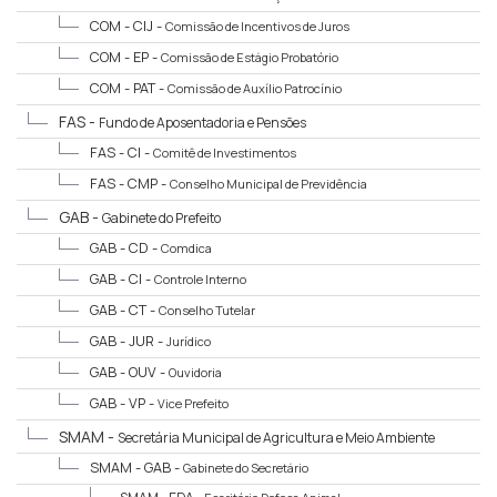
COM - CIJ -
Comissão de Incentivos de Juros
COM - EP -
Comissão de Estágio Probatório
COM - PAT -
Comissão de Auxílio Patrocínio
FAS -
Fundo de Aposentadoria e Pensões
FAS - CI -
Comitê de Investimentos
FAS - CMP -
Conselho Municipal de Previdência
GAB -
Gabinete do Prefeito
GAB - CD -
Comdica
GAB - CI -
Controle Interno
GAB - CT -
Conselho Tutelar
GAB - JUR -
Jurídico
GAB - OUV -
Ouvidoria
GAB - VP -
Vice Prefeito
SMAM -
Secretária Municipal de Agricultura e Meio Ambiente
SMAM - GAB -
Gabinete do Secretário