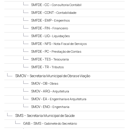
SMFDE - CC -
Consultoria Contábil
SMFDE - CONT -
Contabilidade
SMFDE - EMP -
Empenhos
SMFDE - FIN -
Financeiro
SMFDE - LIQ -
Liquidações
SMFDE - NFS -
Nota Fiscal de Serviços
SMFDE - PC -
Prestação de Contas
SMFDE - TES -
Tesouraria
SMFDE - TR -
Tributos
SMOV -
Secretaria Municipal de Obras e Viação
SMOV - OB -
Obras
SMOV - ARQ -
Arquitetura
SMOV - EA -
Engenharia e Arquitetura
SMOV - ENG -
Engenharia
SMS -
Secretaria Municipal de Saúde
GAB - SMS -
Gabinete do Secretário